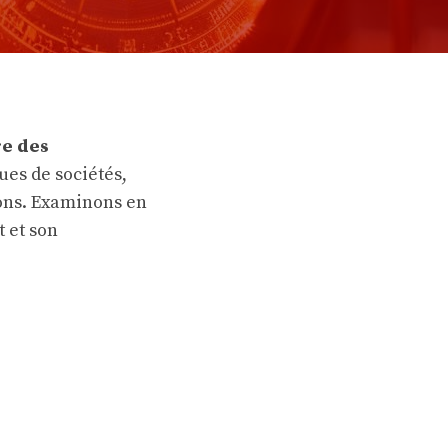
re des
ues de sociétés,
ons. Examinons en
 et son