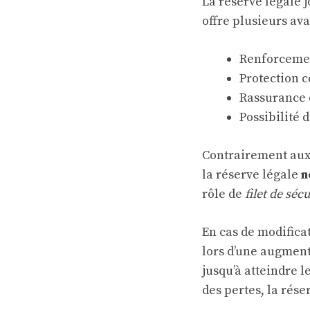
La réserve légale 
offre plusieurs avan
Renforcement
Protection c
Rassurance d
Possibilité 
Contrairement aux 
la réserve légale
n
rôle de
filet de séc
En cas de modificat
lors d’une augmenta
jusqu’à atteindre l
des pertes, la rése