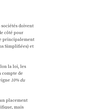
 sociétés doivent
de côté pour
que principalement
ns Simplifiées) et
on la loi, les
n compte de
teigne
10% du
 un placement
ifique, mais