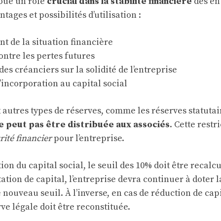
joue un rôle
crucial dans la stabilité financière
des ent
tages et possibilités d’utilisation :
 de la situation financière
ontre les pertes futures
es créanciers sur la solidité de l’entreprise
d’incorporation au capital social
autres types de réserves, comme les réserves statutair
e peut pas être distribuée aux associés
. Cette restr
urité financier
pour l’entreprise.
ion du capital social, le seuil des 10% doit être recalc
tion de capital, l’entreprise devra continuer à doter l
e nouveau seuil. À l’inverse, en cas de réduction de ca
rve légale doit être reconstituée.