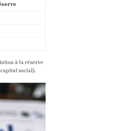
éserve
otation à la réserve
apital social).