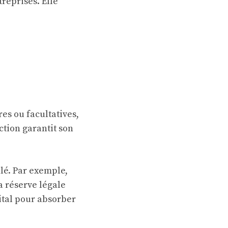
reprises. Elle
es ou facultatives,
iction garantit son
ulé. Par exemple,
a réserve légale
pital pour absorber