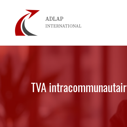
Aller
au
ADLAP
contenu
INTERNATIONAL
TVA intracommunautaire