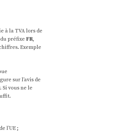
e à la TVA lors de
 du préfixe
FR
,
chiffres. Exemple
ibue
ure sur l’avis de
r. Si vous ne le
ffit.
e l’UE ;