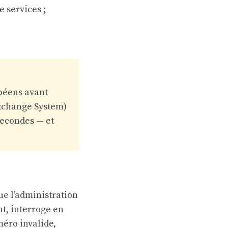
e services ;
péens avant
Exchange System)
secondes — et
ue l’administration
t, interroge en
méro invalide,