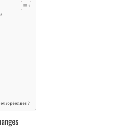
ns
s européennes ?
hanges