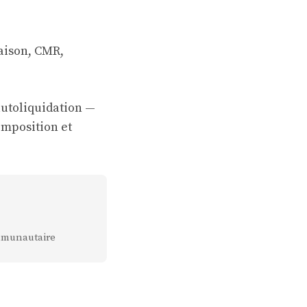
raison, CMR,
autoliquidation —
imposition et
mmunautaire