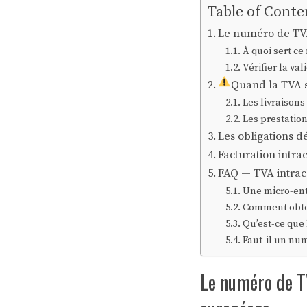
Table of Conte
Le numéro de TVA
À quoi sert c
Vérifier la va
Quand la TVA s
Les livraison
Les prestation
Les obligations d
Facturation intr
FAQ — TVA intra
Une micro-ent
Comment obten
Qu’est-ce que 
Faut-il un nu
Le numéro de T