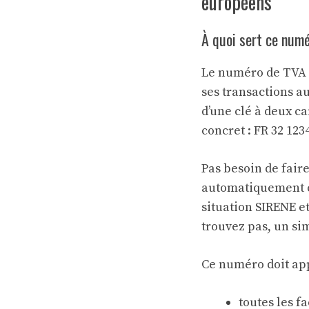
européens
À quoi sert ce numé
Le numéro de TVA i
ses transactions a
d’une clé à deux c
concret : FR 32 123
Pas besoin de fair
automatiquement ce
situation SIRENE e
trouvez pas, un sim
Ce numéro doit app
toutes les f