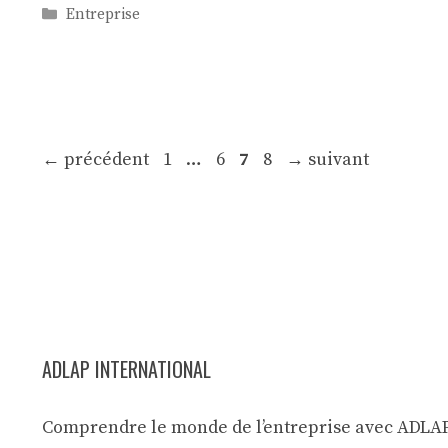
Catégories
Entreprise
Page
Page
Page
Page
←
précédent
1
…
6
7
8
→
suivant
ADLAP INTERNATIONAL
Comprendre le monde de l’entreprise avec ADLA